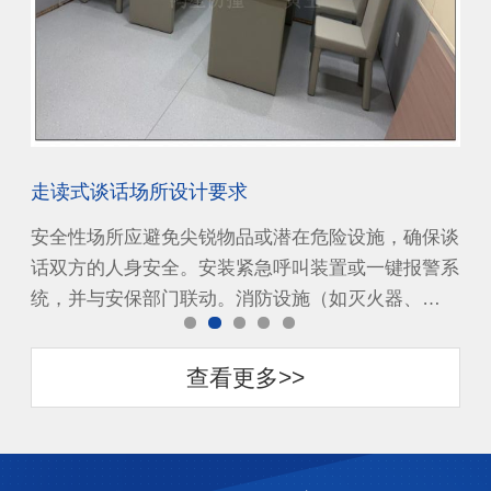
墙板
走读式谈话场所设计要求
审
，但
安全性场所应避免尖锐物品或潜在危险设施，确保谈
审
先做
话双方的人身安全。安装紧急呼叫装置或一键报警系
这
…
统，并与安保部门联动。消防设施（如灭火器、…
利
查看更多>>