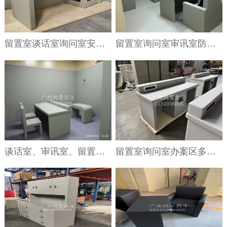
留置室谈话室询问室安全防撞桌椅要求
留置室询问室审讯室防撞家具
谈话室、审讯室、留置室墙面防撞聚乙烯纳米棉软包
留置室询问室办案区多功能多媒体审讯谈话桌