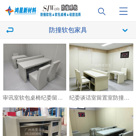
防撞软包家具
审讯室软包桌椅纪委留置室防撞家具
纪委谈话室留置室防撞桌椅的安全要求