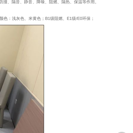
防撞、隔音、静音、降噪、阻燃、隔热、保温等作用。
0mm；颜色：浅灰色、米黄色；B1级阻燃、E1级/E0环保；