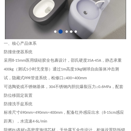
一、核心产品体系
‌防撞坐便器系统‌
采用
医用级硅胶全包裹设计，邵氏硬度
，静态承重
8-15mm
35A-45A
（测试
小时无变形）‌通过
高度
钢球自由落体冲击测
400kg
1
1m
10kg
试，隐藏式
管道系统，检修口≥
×
PPR
400
400mm
可选陶瓷或不锈钢基体，
不锈钢内胆抗爆裂压力≥
，配套
304
0.6MPa
防位移固定装置‌
‌防撞洗手盆系统‌
标准尺寸
×
×
，配备红外感应出水（
感应
690mm
490mm
400mm
8-15cm
距离），水流速
4-6L/min
阻燃
表材
高密度海绵芯材，无外露五金件设计，柜体设置防拆锁
PU
+