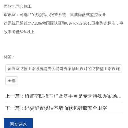
面软包同步施工‌
‌审讯室‌：可选
状态指示报警系统，集成隐蔽式监控设备‌
LED
该系统已通过
国际认证和
卫生陶瓷标准，事
CNASL0690
GB/T6952-2015
故率降低
以上‌
82%
标签：
留置室防撞卫浴系统是专为特殊办案场所设计的防护型卫浴设施
全部
上一篇：留置室防撞马桶及洗手台是专为特殊办案场所设计的安全防护卫浴设施
下一篇：纪委留置谈话室墙面软包硅胶安全卫浴
网友评论