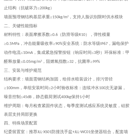
止结构（抗破坏力≥
）‌
200kg
墙面预埋钢结构基层承重
≥
²，支持人脸识别限时供水模块‌
150kg/m
二、关键性能指标
‌材料特性‌：表面摩擦系数≥
（防滑等级
），弹性模量
0.6
R10
≥
，冲击能量吸收率≥
‌‌安全系统‌：防水等级
，漏电保护
0.5MPa
90%
IP67
动作电流≤
，集成紧急报警按钮（响应时间≤
秒）‌‌环保标准‌：甲
10mA
3
醛释放量≤
³，阻燃氧指数≥
，抗菌率≥
0.05mg/m
32
99%
三、安装与维护规范
‌结构要求‌：墙面需钢结构加固，给排水暗装设计，排污管径
≥
，单组安装时间≤
小时‌‌验收标准‌：连续冲水
次无渗漏，
100mm
2
100
噪音控制≤
，静态载荷测试
保持
小时‌
45dB
400kg
1
‌维护周期‌：每月检查紧固件状态，每季度测试感应系统灵敏度，硅胶
表层支持局部更换‌
四、特殊场景配置
‌纪委留置室‌：推荐
防撞洗手盆
坐便器组合，配套墙
JLL-XS01
+JLL-WC01